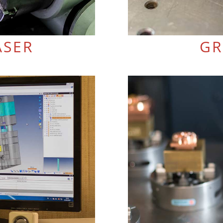
ÁSER
GR