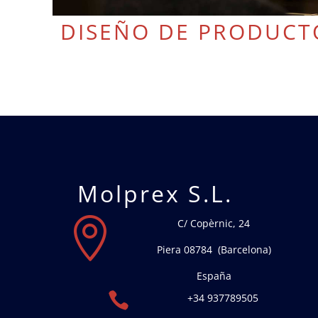
DISEÑO DE PRODUCT
Molprex S.L.

C/ Copèrnic, 24
Piera 08784 (Barcelona)
España

+34 937789505