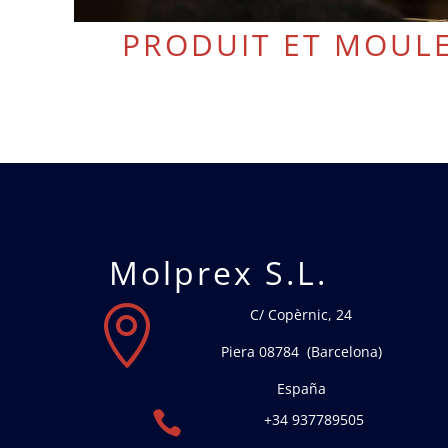
PRODUIT ET MOUL
Molprex S.L.

C/ Copèrnic, 24
Piera 08784 (Barcelona)
España

+34 937789505