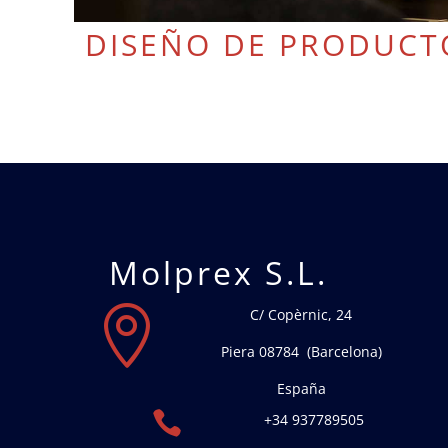
DISEÑO DE PRODUCT
Molprex S.L.

C/ Copèrnic, 24
Piera 08784 (Barcelona)
España

+34 937789505