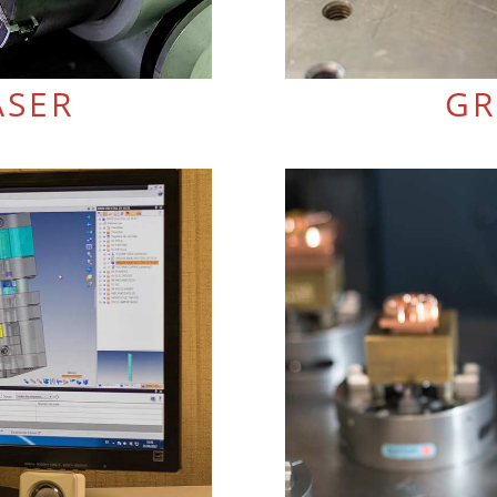
ÁSER
GR